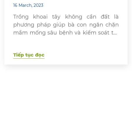
16 March, 2023
Trồng khoai tây không cần đất là
phương pháp giúp bà con ngăn chặn
mầm mống sâu bệnh và kiểm soát tốt
các chất dinh dưỡng. Nhờ phương
pháp này mà thị trường thu được thực
Tiếp tục đọc
phẩm sạch và an toàn cho sức khỏe
người tiêu dùng. Vì vậy, để tham khảo
bí quyết trồng […]