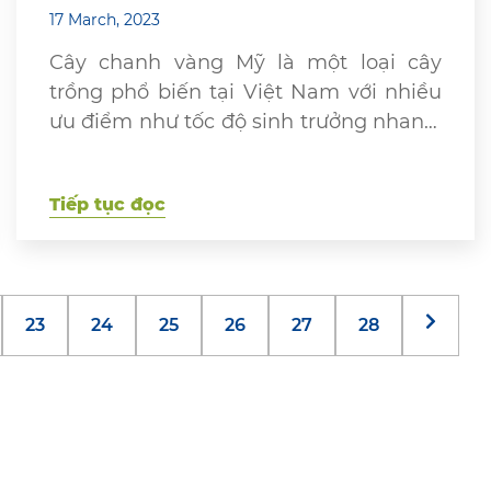
17 March, 2023
Cây chanh vàng Mỹ là một loại cây
trồng phổ biến tại Việt Nam với nhiều
ưu điểm như tốc độ sinh trưởng nhanh,
thời gian ra hoa và ra quả ngắn, quả to,
dễ chăm sóc. Tuy nhiên, để trồng cây
Tiếp tục đọc
chanh vàng Mỹ được trĩu quả thì cần
phải có phương pháp cụ thể […]
23
24
25
26
27
28