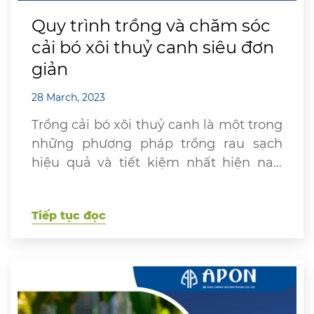
Quy trình trồng và chăm sóc
cải bó xôi thuỷ canh siêu đơn
giản
28 March, 2023
Trồng cải bó xôi thuỷ canh là một trong
những phương pháp trồng rau sạch
hiệu quả và tiết kiệm nhất hiện nay.
Dưới đây là quy trình chăm sóc và
trồng cải bó xôi thủy canh siêu đơn
Tiếp tục đọc
giản mà bà con có thể áp dụng ngay
để canh tác. Hãy cùng Apon tìm […]