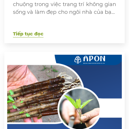
chuộng trong việc trang trí không gian
sống và làm đẹp cho ngôi nhà của bạn.
Tuy nhiên, không phải ai cũng biết
cách trồng hoa cát tường và kỹ thuật
Tiếp tục đọc
chăm sóc đúng cách. Bài viết này sẽ
chia sẻ với bà con những kinh nghiệm
[…]