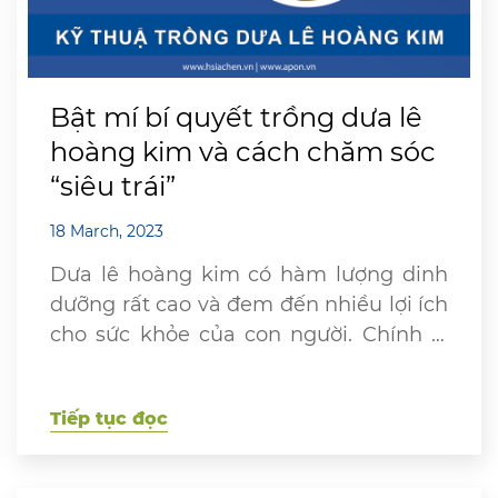
Bật mí bí quyết trồng dưa lê
hoàng kim và cách chăm sóc
“siêu trái”
18 March, 2023
Dưa lê hoàng kim có hàm lượng dinh
dưỡng rất cao và đem đến nhiều lợi ích
cho sức khỏe của con người. Chính vì
thế, loại dưa này mang lại giá trị kinh
tế cực kỳ cao nên được rất nhiều nhà
Tiếp tục đọc
nông canh tác. Bạn đang rất muốn
trồng dưa lê hoàng kim […]