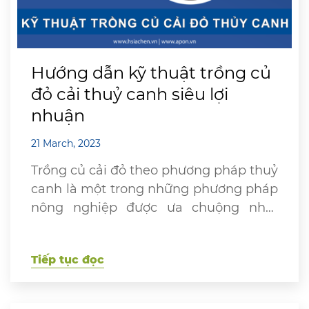
Hướng dẫn kỹ thuật trồng củ
đỏ cải thuỷ canh siêu lợi
nhuận
21 March, 2023
Trồng củ cải đỏ theo phương pháp thuỷ
canh là một trong những phương pháp
nông nghiệp được ưa chuộng nhất
hiện nay tạo ra sản phẩm có giá trị
kinh tế cao. Tuy nhiên, để đạt được
Tiếp tục đọc
hiệu quả và năng suất cao, bà con cần
chú ý đến các điều kiện ảnh hưởng […]