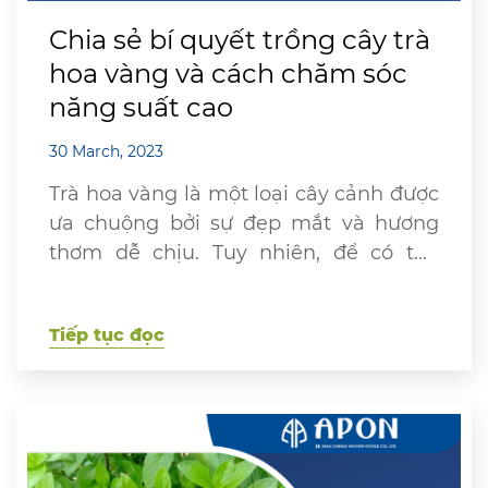
Chia sẻ bí quyết trồng cây trà
hoa vàng và cách chăm sóc
năng suất cao
30 March, 2023
Trà hoa vàng là một loại cây cảnh được
ưa chuộng bởi sự đẹp mắt và hương
thơm dễ chịu. Tuy nhiên, để có thể
trồng cây trà hoa vàng tươi tốt, bạn cần
phải chăm sóc chúng một cách kỹ
Tiếp tục đọc
càng. Dưới đây là một số bí quyết để
bạn có thể chăm sóc […]