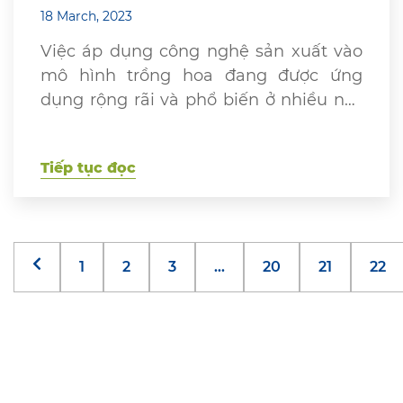
18 March, 2023
Việc áp dụng công nghệ sản xuất vào
mô hình trồng hoa đang được ứng
dụng rộng rãi và phổ biến ở nhiều nơi.
Mô hình trồng hoa trong nhà kính
chính là một ứng dụng đáng sử dựng
Tiếp tục đọc
được nhiều tin dùng, nhất là đối với ở
khu vực Đà Lạt – Lâm Đồng. […]
1
2
3
…
20
21
22