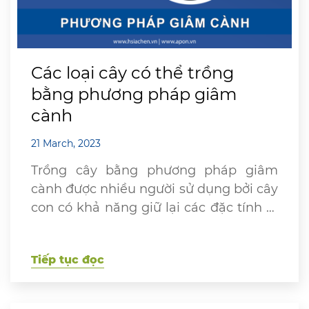
Các loại cây có thể trồng
bằng phương pháp giâm
cành
21 March, 2023
Trồng cây bằng phương pháp giâm
cành được nhiều người sử dụng bởi cây
con có khả năng giữ lại các đặc tính di
truyền của cây bố mẹ và mọc thành
cây nhanh. Vậy các loại cây có thể
Tiếp tục đọc
trồng bằng phương pháp giâm cành là
loại cây nào? Hãy cùng Apon khám
phá […]