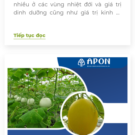
nhiều ở các vùng nhiệt đới và giá trị
dinh dưỡng cũng như giá trị kinh tế
mang lại cho bà con nông dân vô cùng
to lớn. Tuy nhiên, để cây phát triển tốt
Tiếp tục đọc
và cho thu hoạch đạt hiệu quả, chúng
ta cần phải biết […]