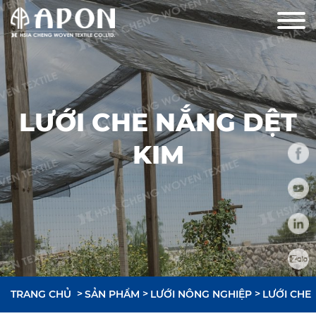
LƯỚI CHE NẮNG DỆT
KIM
TRANG CHỦ
SẢN PHẨM
LƯỚI NÔNG NGHIỆP
LƯỚI CHE