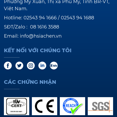
Phường Mỹ Xuân, Thị xã Phú Mỹ, Tỉnh BR-VT,
Việt Nam.
Hotline:
02543 94 1666
/
02543 94 1688
SĐT/Zalo :
08 1616 3588
Email:
info@hsiachen.vn
KẾT NỐI VỚI CHÚNG TÔI
CÁC CHỨNG NHẬN