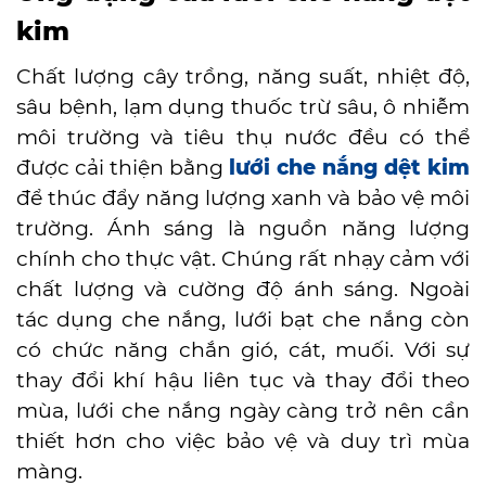
kim
Chất lượng cây trồng, năng suất, nhiệt độ,
sâu bệnh, lạm dụng thuốc trừ sâu, ô nhiễm
môi trường và tiêu thụ nước đều có thể
được cải thiện bằng
lưới che nắng dệt kim
để thúc đẩy năng lượng xanh và bảo vệ môi
trường. Ánh sáng là nguồn năng lượng
chính cho thực vật.
Chúng
rất
nhạy
cảm
với
chất
lượng
và
cường
độ
ánh
sáng.
Ngoài
tác dụng che nắng, lưới bạt che nắng còn
có chức năng chắn gió, cát, muối.
Với
sự
thay
đổi
khí
hậu
liên
tục
và
thay
đổi
theo
mùa,
lưới
che
nắng
ngày
càng
trở
nên
cần
thiết
hơn
cho
việc
bảo vệ
và
duy
trì
mùa
màng.