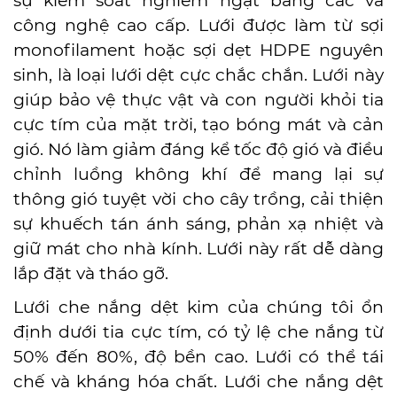
sự kiểm soát nghiêm ngặt bằng các và
công nghệ cao cấp. Lưới được làm từ sợi
monofilament hoặc sợi dẹt HDPE nguyên
sinh, là loại lưới dệt cực chắc chắn. Lưới này
giúp bảo vệ thực vật và con người khỏi tia
cực tím của mặt trời, tạo bóng mát và cản
gió. Nó làm giảm đáng kể tốc độ gió và điều
chỉnh luồng không khí để mang lại sự
thông gió tuyệt vời cho cây trồng, cải thiện
sự khuếch tán ánh sáng, phản xạ nhiệt và
giữ mát cho nhà kính. Lưới này rất dễ dàng
lắp đặt và tháo gỡ.
Lưới che nắng dệt kim của chúng tôi ổn
định dưới tia cực tím, có tỷ lệ che nắng từ
50% đến 80%, độ bền cao. Lưới có thể tái
chế và
kháng
hóa chất. Lưới che nắng dệt