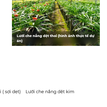
Lưới che nắng dệt thoi (hình ảnh thực tế dự
án)
 ( sợi dẹt)
Lưới che nắng dệt kim