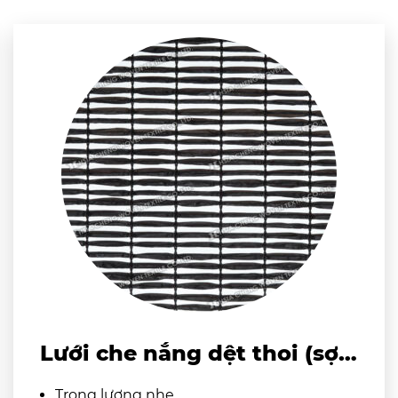
Lưới che nắng dệt thoi (sợi
dẹt)
Trọng lượng nhẹ