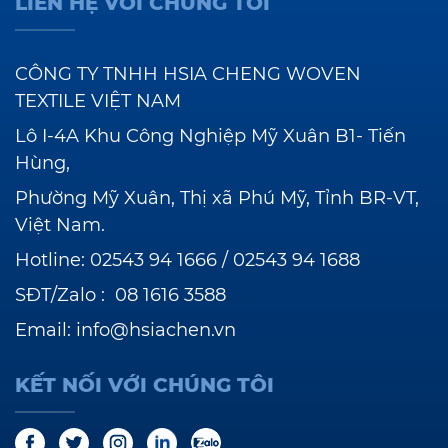
LIÊN HỆ VỚI CHÚNG TÔI
CÔNG TY TNHH HSIA CHENG WOVEN
TEXTILE VIỆT NAM
Lô I-4A Khu Công Nghiệp Mỹ Xuân B1- Tiến
Hùng,
Phường Mỹ Xuân, Thị xã Phú Mỹ, Tỉnh BR-VT,
Việt Nam.
Hotline:
02543 94 1666
/
02543 94 1688
SĐT/Zalo :
08 1616 3588
Email:
info@hsiachen.vn
KẾT NỐI VỚI CHÚNG TÔI