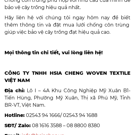
chống côn trùng phù hợp với nhu cầu của mình để
bảo vệ cây trồng hiệu quả nhất.
Hãy liên hệ với chúng tôi ngay hôm nay để biết
thêm thông tin và đặt mua lưới chống côn trùng
giúp việc bảo vệ cây trồng đạt hiệu quả cao.
Mọi thông tin chi tiết, vui lòng liên hệ!
CÔNG TY TNHH HSIA CHENG WOVEN TEXTILE
VIỆT NAM
Địa chỉ:
Lô I – 4A Khu Công Nghiệp Mỹ Xuân B1-
Tiến Hùng, Phường Mỹ Xuân, Thị xã Phú Mỹ, Tỉnh
BR-VT, Việt Nam.
Hotline:
02543 94 1666/ 02543 94 1688
SĐT/ Zalo:
08 1616 3588 – 08 8800 8380