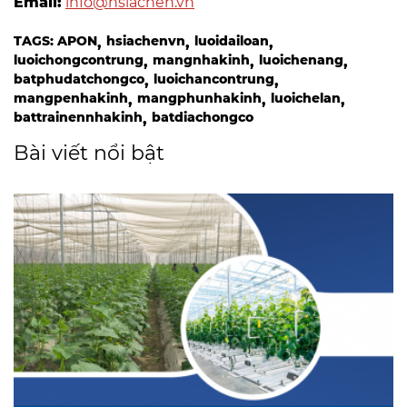
Email:
info@hsiachen.vn
TAGS:
APON
hsiachenvn
luoidailoan
luoichongcontrung
mangnhakinh
luoichenang
batphudatchongco
luoichancontrung
mangpenhakinh
mangphunhakinh
luoichelan
battrainennhakinh
batdiachongco
Bài viết nổi bật