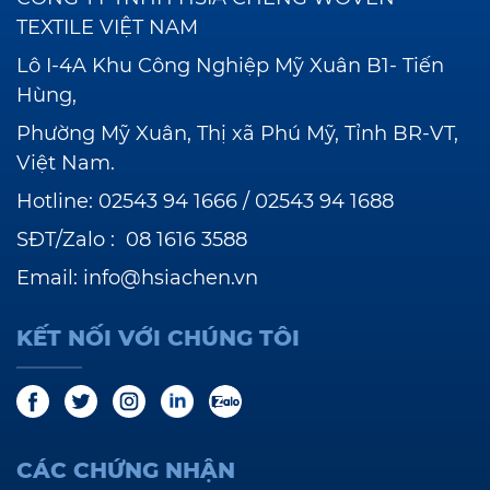
TEXTILE VIỆT NAM
Lô I-4A Khu Công Nghiệp Mỹ Xuân B1- Tiến
Hùng,
Phường Mỹ Xuân, Thị xã Phú Mỹ, Tỉnh BR-VT,
Việt Nam.
Hotline:
02543 94 1666
/
02543 94 1688
SĐT/Zalo :
08 1616 3588
Email:
info@hsiachen.vn
KẾT NỐI VỚI CHÚNG TÔI
CÁC CHỨNG NHẬN