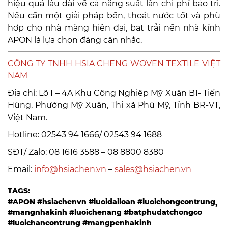
hiệu quả lâu dài về cả năng suất lẫn chi phí bảo trì.
Nếu cần một giải pháp bền, thoát nước tốt và phù
hợp cho nhà màng hiện đại, bạt trải nền nhà kính
APON là lựa chọn đáng cân nhắc.
CÔNG TY TNHH HSIA CHENG WOVEN TEXTILE VIỆT
NAM
Địa chỉ: Lô I – 4A Khu Công Nghiệp Mỹ Xuân B1- Tiến
Hùng, Phường Mỹ Xuân, Thị xã Phú Mỹ, Tỉnh BR-VT,
Việt Nam.
Hotline: 02543 94 1666/ 02543 94 1688
SĐT/ Zalo: 08 1616 3588 – 08 8800 8380
Email:
info@hsiachen.vn
–
sales@hsiachen.vn
TAGS:
#APON #hsiachenvn #luoidailoan #luoichongcontrung
#mangnhakinh #luoichenang #batphudatchongco
#luoichancontrung #mangpenhakinh