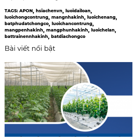
TAGS:
APON
hsiachenvn
luoidailoan
luoichongcontrung
mangnhakinh
luoichenang
batphudatchongco
luoichancontrung
mangpenhakinh
mangphunhakinh
luoichelan
battrainennhakinh
batdiachongco
Bài viết nổi bật