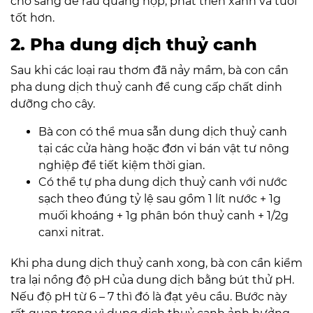
chỗ sáng để rau quang hợp, phát triển xanh và tươi
tốt hơn.
2. Pha dung dịch thuỷ canh
Sau khi các loại rau thơm đã nảy mầm, bà con cần
pha dung dịch thuỷ canh để cung cấp chất dinh
dưỡng cho cây.
Bà con có thể mua sẵn dung dịch thuỷ canh
tại các cửa hàng hoặc đơn vi bán vật tư nông
nghiệp để tiết kiệm thời gian.
Có thể tự pha dung dịch thuỷ canh với nước
sạch theo đúng tỷ lệ sau gồm 1 lít nước + 1g
muối khoáng + 1g phân bón thuỷ canh + 1/2g
canxi nitrat.
Khi pha dung dịch thuỷ canh xong, bà con cần kiểm
tra lại nồng độ pH của dung dịch bằng bút thử pH.
Nếu độ pH từ 6 – 7 thì đó là đạt yêu cầu. Bước này