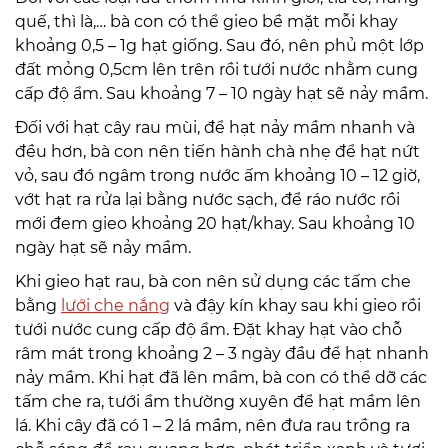
quế, thì là,… bà con có thể gieo bề mặt mỗi khay
khoảng 0,5 – 1g hạt giống. Sau đó, nên phủ một lớp
đất mỏng 0,5cm lên trên rồi tưới nước nhằm cung
cấp độ ẩm. Sau khoảng 7 – 10 ngày hạt sẽ nảy mầm.
Đối với hạt cây rau mùi, để hạt nảy mầm nhanh và
đều hơn, bà con nên tiến hành chà nhẹ để hạt nứt
vỏ, sau đó ngâm trong nước ấm khoảng 10 – 12 giờ,
vớt hạt ra rửa lại bằng nước sạch, để ráo nước rồi
mới đem gieo khoảng 20 hạt/khay. Sau khoảng 10
ngày hạt sẽ nảy mầm.
Khi gieo hạt rau, bà con nên sử dụng các tấm che
bằng
lưới che nắng
và đậy kín khay sau khi gieo rồi
tưới nước cung cấp độ ẩm. Đặt khay hạt vào chỗ
râm mát trong khoảng 2 – 3 ngày đầu để hạt nhanh
nảy mầm. Khi hạt đã lên mầm, bà con có thể dỡ các
tấm che ra, tưới ẩm thường xuyên để hạt mầm lên
lá. Khi cây đã có 1 – 2 lá mầm, nên đưa rau trồng ra