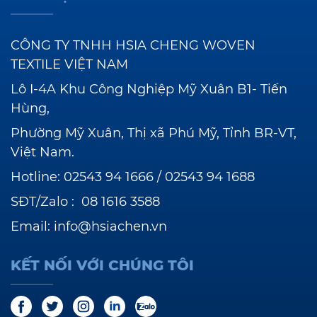
CÔNG TY TNHH HSIA CHENG WOVEN
TEXTILE VIỆT NAM
Lô I-4A Khu Công Nghiệp Mỹ Xuân B1- Tiến
Hùng,
Phường Mỹ Xuân, Thị xã Phú Mỹ, Tỉnh BR-VT,
Việt Nam.
Hotline:
02543 94 1666
/
02543 94 1688
SĐT/Zalo :
08 1616 3588
Email:
info@hsiachen.vn
KẾT NỐI VỚI CHÚNG TÔI