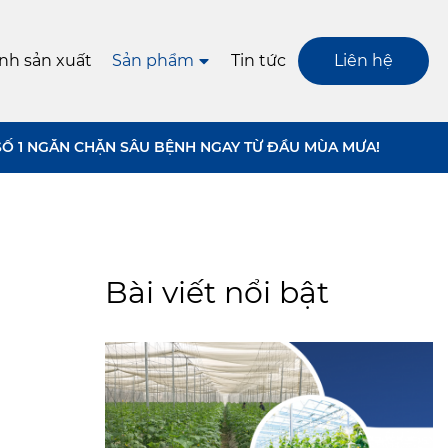
ình sản xuất
Sản phẩm
Tin tức
Liên hệ
SỐ 1 NGĂN CHẶN SÂU BỆNH NGAY TỪ ĐẦU MÙA MƯA!
Bài viết nổi bật