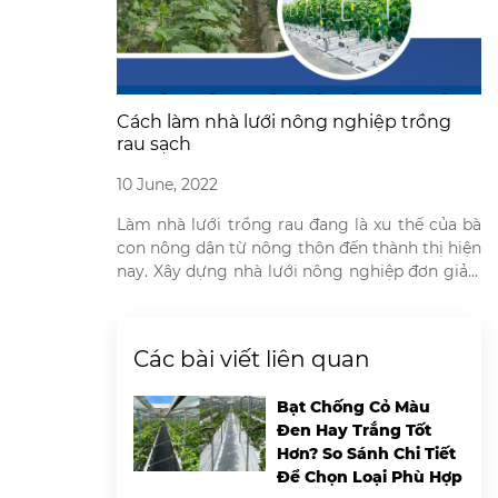
Cách làm nhà lưới nông nghiệp trồng
rau sạch
10 June, 2022
Làm nhà lưới trồng rau đang là xu thế của bà
con nông dân từ nông thôn đến thành thị hiện
nay. Xây dựng nhà lưới nông nghiệp đơn giản,
không tốn quá nhiều chi phí so với những mô
hình trồng rau khác. Mô hình nhà lưới trồng
rau giúp nông dân đảm bảo […]
Các bài viết liên quan
Bạt Chống Cỏ Màu
Đen Hay Trắng Tốt
Hơn? So Sánh Chi Tiết
Để Chọn Loại Phù Hợp