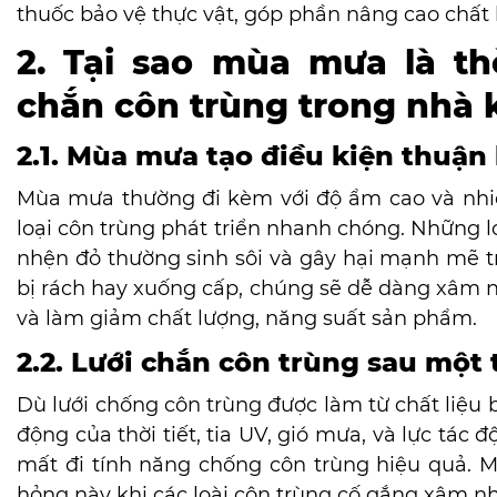
thuốc bảo vệ thực vật, góp phần nâng cao chất 
2. Tại sao mùa mưa là th
chắn côn trùng trong nhà 
2.1. Mùa mưa tạo điều kiện thuận 
Mùa mưa thường đi kèm với độ ẩm cao và nhiệt
loại côn trùng phát triển nhanh chóng. Những loà
nhện đỏ thường sinh sôi và gây hại mạnh mẽ tr
bị rách hay xuống cấp, chúng sẽ dễ dàng xâm n
và làm giảm chất lượng, năng suất sản phẩm.
2.2. Lưới chắn côn trùng sau một 
Dù lưới chống côn trùng được làm từ chất liệu 
động của thời tiết, tia UV, gió mưa, và lực tác 
mất đi tính năng chống côn trùng hiệu quả. 
hỏng này khi các loài côn trùng cố gắng xâm n