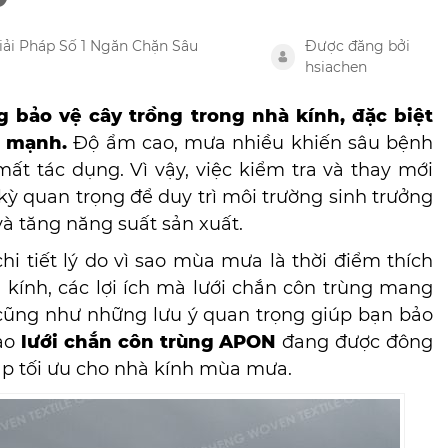
ải Pháp Số 1 Ngăn Chặn Sâu
Được đăng bởi
hsiachen
g bảo vệ cây trồng trong nhà kính, đặc biệt
i mạnh.
Độ ẩm cao, mưa nhiều khiến sâu bệnh
mất tác dụng.
Vì vậy, việc kiểm tra và thay mới
kỳ quan trọng để duy trì môi trường sinh trưởng
 và tăng năng suất sản xuất.
hi tiết lý do vì sao mùa mưa là thời điểm thích
 kính, các lợi ích mà lưới chắn côn trùng mang
 cũng như những lưu ý quan trọng giúp bạn bảo
sao
lưới chắn côn trùng APON
đang được đông
háp tối ưu cho nhà kính mùa mưa.