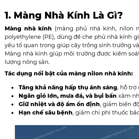
1. Màng Nhà Kính Là Gì?
Màng nhà kính
(màng phủ nhà kính, nilon n
polyethylene (PE), dùng để che phủ nhà kính gi
yếu tố quan trọng giúp cây trồng sinh trưởng và 
Màng nhà kính giúp môi trường được kiểm soát,
lượng nông sản.
Tác dụng nổi bật của màng nilon nhà kính:
Tăng khả năng hấp thụ ánh sáng
, hỗ trợ
Ngăn gió lớn, mưa đá, và bụi bẩn
xâm nh
Giữ nhiệt và độ ẩm ổn định
, giảm biến đ
Hạn chế sâu bệnh
, giảm chi phí thuốc bảo