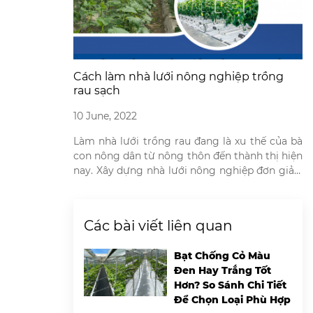
Cách làm nhà lưới nông nghiệp trồng
rau sạch
10 June, 2022
Làm nhà lưới trồng rau đang là xu thế của bà
con nông dân từ nông thôn đến thành thị hiện
nay. Xây dựng nhà lưới nông nghiệp đơn giản,
không tốn quá nhiều chi phí so với những mô
hình trồng rau khác. Mô hình nhà lưới trồng
rau giúp nông dân đảm bảo […]
Các bài viết liên quan
Bạt Chống Cỏ Màu
Đen Hay Trắng Tốt
Hơn? So Sánh Chi Tiết
Để Chọn Loại Phù Hợp