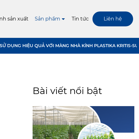
ình sản xuất
Sản phẩm
Tin tức
Liên hệ
Ử DỤNG HIỆU QUẢ VỚI MÀNG NHÀ KÍNH PLASTIKA KRITIS-S
Bài viết nổi bật