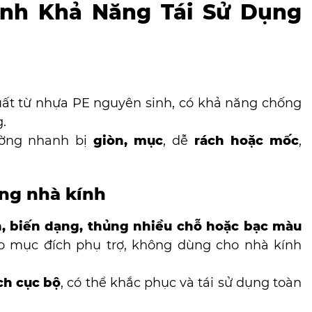
ịnh Khả Năng Tái Sử Dụng
uất từ nhựa PE nguyên sinh, có khả năng chống
g.
ường nhanh bị
giòn, mục
, dễ
rách hoặc mốc
,
àng nhà kính
n, biến dạng, thủng nhiều chỗ hoặc bạc màu
ào mục đích phụ trợ, không dùng cho nhà kính
ch cục bộ
, có thể khắc phục và tái sử dụng toàn