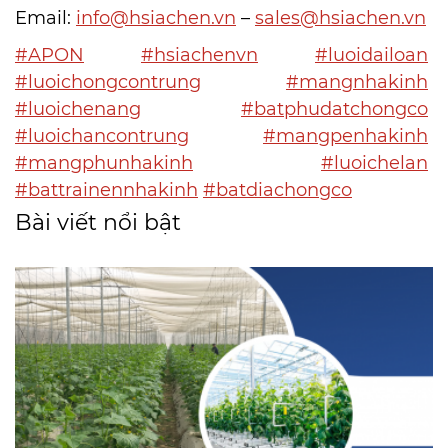
Email:
info@hsiachen.vn
–
sales@hsiachen.vn
#APON
#hsiachenvn
#luoidailoan
#luoichongcontrung
#mangnhakinh
#luoichenang
#batphudatchongco
#luoichancontrung
#mangpenhakinh
#mangphunhakinh
#luoichelan
#battrainennhakinh
#batdiachongco
Bài viết nổi bật