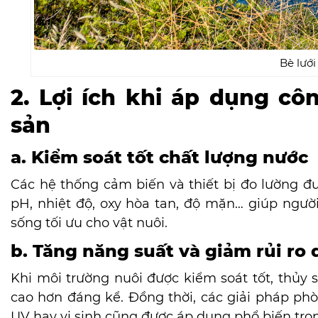
Bè lưới
2. Lợi ích khi áp dụng cô
sản
a. Kiểm soát tốt chất lượng nước
Các hệ thống cảm biến và thiết bị đo lường đư
pH, nhiệt độ, oxy hòa tan, độ mặn… giúp người
sống tối ưu cho vật nuôi.
b. Tăng năng suất và giảm rủi ro
Khi môi trường nuôi được kiểm soát tốt, thủy s
cao hơn đáng kể. Đồng thời, các giải pháp ph
UV hay vi sinh cũng được áp dụng phổ biến tro