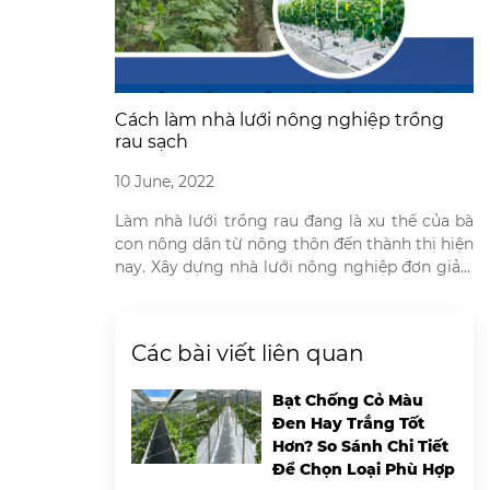
Cách làm nhà lưới nông nghiệp trồng
rau sạch
10 June, 2022
Làm nhà lưới trồng rau đang là xu thế của bà
con nông dân từ nông thôn đến thành thị hiện
nay. Xây dựng nhà lưới nông nghiệp đơn giản,
không tốn quá nhiều chi phí so với những mô
hình trồng rau khác. Mô hình nhà lưới trồng
rau giúp nông dân đảm bảo […]
Các bài viết liên quan
Bạt Chống Cỏ Màu
Đen Hay Trắng Tốt
Hơn? So Sánh Chi Tiết
Để Chọn Loại Phù Hợp