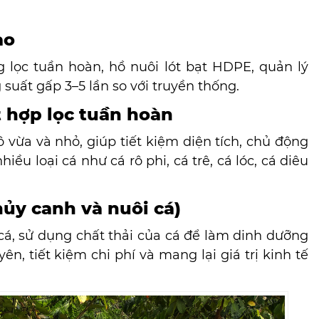
ao
lọc tuần hoàn, hồ nuôi lót bạt HDPE, quản lý
ất gấp 3–5 lần so với truyền thống.
t hợp lọc tuần hoàn
 vừa và nhỏ, giúp tiết kiệm diện tích, chủ động
ều loại cá như cá rô phi, cá trê, cá lóc, cá diêu
hủy canh và nuôi cá)
cá, sử dụng chất thải của cá để làm dinh dưỡng
, tiết kiệm chi phí và mang lại giá trị kinh tế