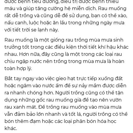
được bệnh tiểu đường, điều trị được bệnh thiếu
máu và giúp tăng cường hệ miễn dịch. Rau muống
rất dễ trồng và cũng dễ để sử dụng, bạn có thể xào,
nấu canh, luộc hoặc ăn lẩu trong những ngày mưa
với tiết trời se lạnh này.
Rau muống là một giống rau trồng mùa mưa sinh
trưởng tốt trong các điều kiện thời tiết khí hậu khác
nhau. Hơn nữa, đây cũng là một trong các loại rau
chịu ngập nước nên trồng trong mùa mưa là hoàn
toàn hợp lý.
Bắt tay ngay vào việc gieo hạt trực tiếp xuống đất
hoặc ngâm vào nước ấm để sự nảy mầm được diễn
ra nhanh chóng hơn. Người trồng cũng có thể tận
dụng những gốc rau muống già để tạo nên vườn
rau xanh mát. Để trồng rau muống vào mùa mưa
vẫn đảm bảo lớn nhanh và tốt lá, người trồng có thể
bón thêm đạm hoặc các loại phân bón hóa học
khác.