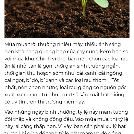
Mùa mưa trời thường nhiều mây, thiếu ánh sáng
nên khả năng quang hợp của cây cũng kém hơn so
với mùa khô. Chính vì thế, bạn nên chọn các loại rau
ăn lá nhỏ, tán lá gọn, thời gian sinh trưởng ngắn,
thời gian thu hoạch sớm như: cải xanh, cải ngồng,
cải ngọt, bí đỏ, bí xanh và các loại rau thơm,… Tốt
nhất, nên chọn những loại rau giống có nguồn gốc
xuất xứ rõ ràng từ những cơ sở sản xuất hạt giống
có uy tín trên thị trường hiện nay.
Vào những ngày bình thường, tỷ lệ nảy mầm tương
đối thấp và không đồng đều. Vào mùa mưa, thì tỷ lệ
này lại càng thấp hơn. Vì vậy, bạn cần phải xử lý hạt
trước khi gieo để tăng tỷ lệ nảy mầm và độ đồng