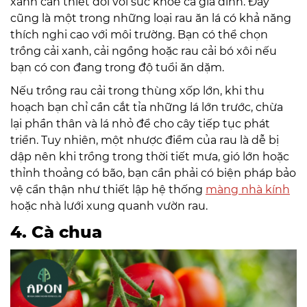
xanh cần thiết đối với sức khỏe cả gia đình. Đây
cũng là một trong những loại rau ăn lá có khả năng
thích nghi cao với môi trường. Bạn có thể chọn
trồng cải xanh, cải ngồng hoặc rau cải bó xôi nếu
bạn có con đang trong độ tuổi ăn dặm.
Nếu trồng rau cải trong thùng xốp lớn, khi thu
hoạch bạn chỉ cần cắt tỉa những lá lớn trước, chừa
lại phần thân và lá nhỏ để cho cây tiếp tục phát
triển. Tuy nhiên, một nhược điểm của rau là dễ bị
dập nên khi trồng trong thời tiết mưa, gió lớn hoặc
thỉnh thoảng có bão, bạn cần phải có biện pháp bảo
vệ cẩn thận như thiết lập hệ thống
màng nhà kính
hoặc nhà lưới xung quanh vườn rau.
4. Cà chua