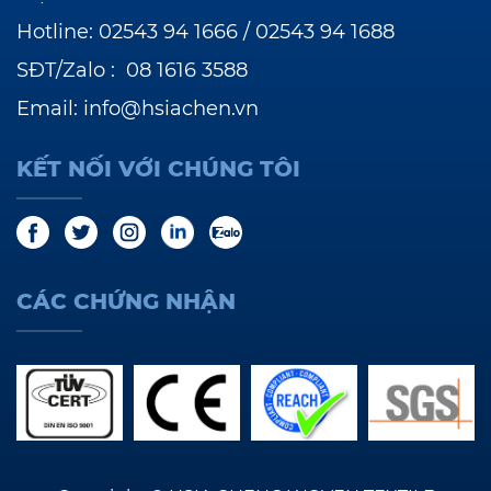
Hotline:
02543 94 1666
/
02543 94 1688
SĐT/Zalo :
08 1616 3588
Email:
info@hsiachen.vn
KẾT NỐI VỚI CHÚNG TÔI
CÁC CHỨNG NHẬN