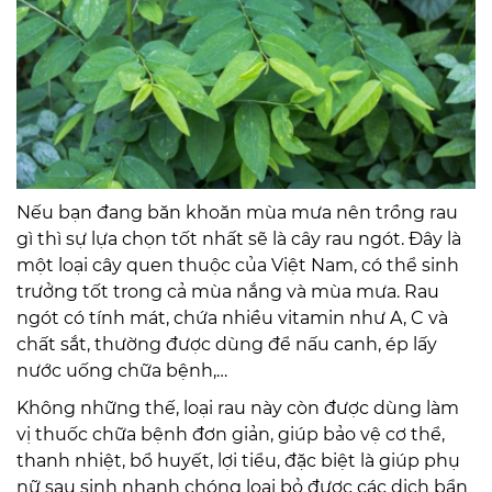
Nếu bạn đang băn khoăn mùa mưa nên trồng rau
gì thì sự lựa chọn tốt nhất sẽ là cây rau ngót. Đây là
một loại cây quen thuộc của Việt Nam, có thể sinh
trưởng tốt trong cả mùa nắng và mùa mưa. Rau
ngót có tính mát, chứa nhiều vitamin như A, C và
chất sắt, thường được dùng để nấu canh, ép lấy
nước uống chữa bệnh,…
Không những thế, loại rau này còn được dùng làm
vị thuốc chữa bệnh đơn giản, giúp bảo vệ cơ thể,
thanh nhiệt, bổ huyết, lợi tiểu, đặc biệt là giúp phụ
nữ sau sinh nhanh chóng loại bỏ được các dịch bẩn