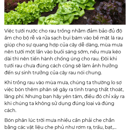
Việc tưới nước cho rau trồng nhằm đảm bảo đủ độ
ẩm cho bộ rễ và rửa sạch bụi bám vào bề mặt lá rau
giúp cho sự quang hợp của cây dễ dàng, mùa mưa
nên tưới một lần vào buổi sáng sớm, nếu mưa kéo
dài thì nên tiến hành chống úng cho rau. Đôi khi
tưới rau chưa đúng cách cũng sẽ làm ảnh hưởng
đến sự sinh trưởng của cây rau nói chung.
Khi trồng rau vào mùa mưa, chúng ta thường lo sợ
việc bón thêm phân sẽ gây ra tình trạng thất thoát,
lãng phí. Nhưng bạn hãy yên tâm, điều đó chỉ xảy ra
khi chúng ta không sử dụng đúng loại và đúng
cách.
Bón phân lúc trời mưa nhiều cần phải che chắn
bằng các vật liệu che phủ như rơm rạ, trấu, bạt,…