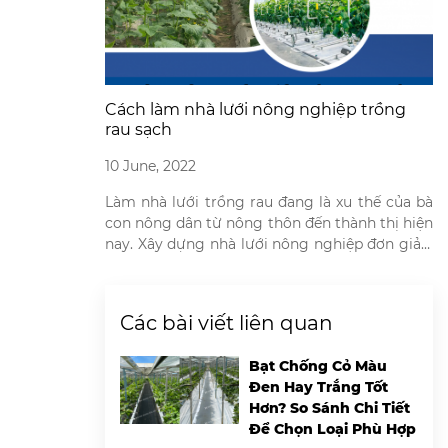
Cách làm nhà lưới nông nghiệp trồng
rau sạch
10 June, 2022
Làm nhà lưới trồng rau đang là xu thế của bà
con nông dân từ nông thôn đến thành thị hiện
nay. Xây dựng nhà lưới nông nghiệp đơn giản,
không tốn quá nhiều chi phí so với những mô
hình trồng rau khác. Mô hình nhà lưới trồng
rau giúp nông dân đảm bảo […]
Các bài viết liên quan
Bạt Chống Cỏ Màu
Đen Hay Trắng Tốt
Hơn? So Sánh Chi Tiết
Để Chọn Loại Phù Hợp