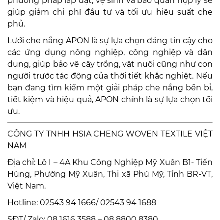
phương pháp lắp đặt, vệ sinh và bảo quản hợp lý sẽ
giúp giảm chi phí đầu tư và tối ưu hiệu suất che
phủ.
Lưới che nắng APON là sự lựa chọn đáng tin cậy cho
các ứng dụng nông nghiệp, công nghiệp và dân
dụng, giúp bảo vệ cây trồng, vật nuôi cũng như con
người trước tác động của thời tiết khắc nghiệt. Nếu
bạn đang tìm kiếm một giải pháp che nắng bền bỉ,
tiết kiệm và hiệu quả, APON chính là sự lựa chọn tối
ưu.
CÔNG TY TNHH HSIA CHENG WOVEN TEXTILE VIỆT
NAM
Địa chỉ: Lô I – 4A Khu Công Nghiệp Mỹ Xuân B1- Tiến
Hùng, Phường Mỹ Xuân, Thị xã Phú Mỹ, Tỉnh BR-VT,
Việt Nam.
Hotline: 02543 94 1666/ 02543 94 1688
SĐT/ Zalo: 08 1616 3588 – 08 8800 8380