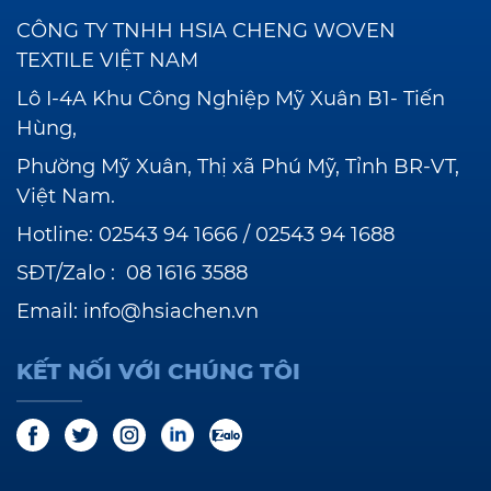
CÔNG TY TNHH HSIA CHENG WOVEN
TEXTILE VIỆT NAM
Lô I-4A Khu Công Nghiệp Mỹ Xuân B1- Tiến
Hùng,
Phường Mỹ Xuân, Thị xã Phú Mỹ, Tỉnh BR-VT,
Việt Nam.
Hotline:
02543 94 1666
/
02543 94 1688
SĐT/Zalo :
08 1616 3588
Email:
info@hsiachen.vn
KẾT NỐI VỚI CHÚNG TÔI