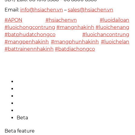
Email:
info@hsiachen.vn
–
sales@hsiachen.vn
#APON
#hsiachenvn
#luoidailoan
#luoichongcontrung
#mangnhakinh
#luoichenang
#batphudatchongco
#luoichancontrung
#mangpenhakinh
#mangphunhakinh
#luoichelan
#battrainennhakinh
#batdiachongco
Beta
Beta feature