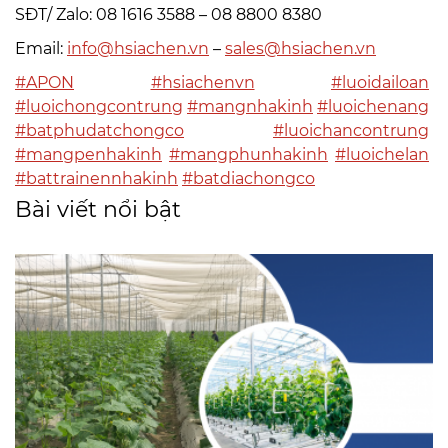
SĐT/ Zalo: 08 1616 3588 – 08 8800 8380
Email:
info@hsiachen.vn
–
sales@hsiachen.vn
#APON
#hsiachenvn
#luoidailoan
#luoichongcontrung
#mangnhakinh
#luoichenang
#batphudatchongco
#luoichancontrung
#mangpenhakinh
#mangphunhakinh
#luoichelan
#battrainennhakinh
#batdiachongco
Bài viết nổi bật