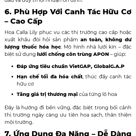
đầu và duy trì lợi nhuận ổn định.
6. Phù Hợp Với Canh Tác Hữu Cơ
– Cao Cấp
Hoa Calla Lily phục vụ các thị trường cao cấp hoặc
xuất khẩu đòi hỏi sản phẩm
an toàn, không dư
lượng thuốc hóa học
. Mô hình nhà lưới kín – đặc
biệt sử dụng
lưới chống côn trùng APON
– giúp:
Đáp ứng tiêu chuẩn VietGAP, GlobalG.A.P
Hạn chế tối đa hóa chất
, thúc đẩy canh tác
hữu cơ
Tăng giá trị thương mại
của từng lô hoa
Đây là hướng đi bền vững, đặc biệt trong bối cảnh
thị trường ngày càng ưu tiên hoa sạch, thân thiện
môi trường.
7. Ứng Dụng Đa Năng – Dễ Dàng