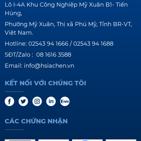
Lô I-4A Khu Công Nghiệp Mỹ Xuân B1- Tiến
Hùng,
Phường Mỹ Xuân, Thị xã Phú Mỹ, Tỉnh BR-VT,
Việt Nam.
Hotline:
02543 94 1666
/
02543 94 1688
SĐT/Zalo :
08 1616 3588
Email:
info@hsiachen.vn
KẾT NỐI VỚI CHÚNG TÔI
CÁC CHỨNG NHẬN