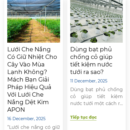
trong sản xuất nông
Hiện nay, lưới mùng
nghiệp. 1. Sự lo lắng
trắng (hay lưới chắn
của người nông dân
côn trùng) được sử
khi sử dụng bạt phủ
dụng phổ biến trong
chống cỏ? Khi bắt đầu
vườn rau, nhà lưới và
sử dụng […]
các mô hình nông […]
Lưới Che Nắng
Dùng bạt phủ
Có Giữ Nhiệt Cho
chống cỏ giúp
Cây Vào Mùa
tiết kiệm nước
Lạnh Không?
tưới ra sao?
Mách Bạn Giải
11 December, 2025
Pháp Hiệu Quả
Dùng bạt phủ chống
Với Lưới Che
cỏ giúp tiết kiệm
Nắng Dệt Kim
nước tưới một cách rõ
APON
rệt, đặc biệt trong bối
cảnh thời tiết ngày
Tiếp tục đọc
16 December, 2025
càng nóng lên và khô
“Lưới che nắng có giữ