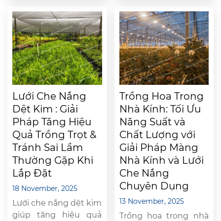
giải pháp thân thiện
cho cây trồng. Tuy
với môi trường hơn so
nhiên, nhiều người lo
với thuốc diệt cỏ. Tuy
ngại rằng việc lắp đặt
vậy, nhiều nhà nông lo
lưới chắn côn trùng có
ngại việc […]
thể khiến nhiệt độ
trong nhà màng tăng
cao, ảnh hưởng […]
Lưới Che Nắng
Trồng Hoa Trong
Dệt Kim : Giải
Nhà Kính: Tối Ưu
Pháp Tăng Hiệu
Năng Suất và
Quả Trồng Trọt &
Chất Lượng với
Tránh Sai Lầm
Giải Pháp Màng
Thường Gặp Khi
Nhà Kính và Lưới
Lắp Đặt
Che Nắng
Chuyên Dụng
18 November, 2025
13 November, 2025
Lưới che nắng dệt kim
giúp tăng hiệu quả
Trồng hoa trong nhà