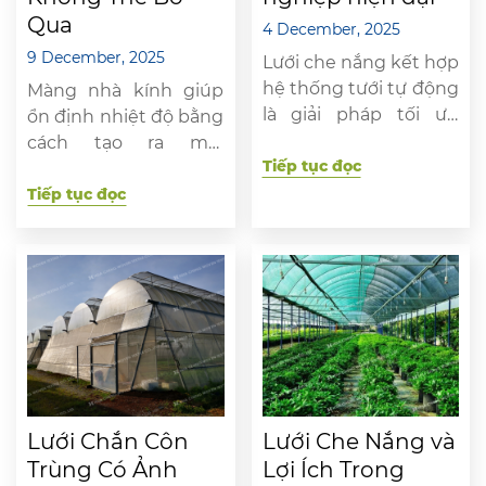
Qua
4 December, 2025
9 December, 2025
Lưới che nắng kết hợp
hệ thống tưới tự động
Màng nhà kính giúp
là giải pháp tối ưu
ổn định nhiệt độ bằng
trong nông nghiệp
cách tạo ra môi
công nghệ cao, giúp
Tiếp tục đọc
trường vi khí hậu phù
bảo vệ cây trồng khỏi
hợp cho cây trồng,
Tiếp tục đọc
nắng nóng, duy trì vi
giúp hạn chế sự thay
khí hậu ổn định và sử
đổi nhiệt độ đột ngột
dụng nước hiệu quả.
giữa ngày và đêm.
Giải pháp này đang
Nhờ đó, cây phát triển
được nhiều nhà nông
khỏe hơn, giảm stress
áp dụng nhờ khả
nhiệt và duy trì năng
năng […]
suất ổn định. Trong
phần […]
Lưới Chắn Côn
Lưới Che Nắng và
Trùng Có Ảnh
Lợi Ích Trong