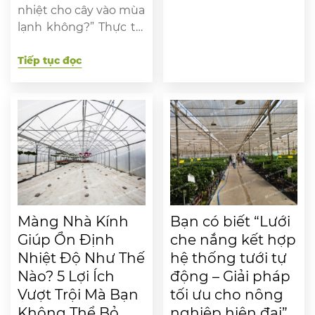
hạn kéo dài. Đây là giải
nhiệt cho cây vào mùa
pháp đơn giản nhưng
lạnh không?” Thực tế,
mang lại hiệu quả
lưới che nắng, đặc biệt
vượt trội cho nông hộ
là lưới dệt kim cao cấp,
Tiếp tục đọc
muốn tối ưu nguồn
không chỉ che mát
nước và giảm chi phí
mùa hè mà còn giúp
[…]
giảm gió lạnh, hạn chế
sương đọng và tạo lớp
không khí ấm quanh
tán cây. Bài viết này sẽ
phân […]
Màng Nhà Kính
Bạn có biết “Lưới
Giúp Ổn Định
che nắng kết hợp
Nhiệt Độ Như Thế
hệ thống tưới tự
Nào? 5 Lợi Ích
động – Giải pháp
Vượt Trội Mà Bạn
tối ưu cho nông
Không Thể Bỏ
nghiệp hiện đại”