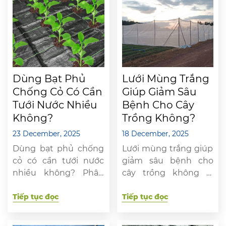
Dùng Bạt Phủ
Lưới Mùng Trắng
Chống Cỏ Có Cần
Giúp Giảm Sâu
Tưới Nước Nhiều
Bệnh Cho Cây
Không?
Trồng Không?
23 December, 2025
18 December, 2025
Dùng bạt phủ chống
Lưới mùng trắng giúp
cỏ có cần tưới nước
giảm sâu bệnh cho
nhiều không? Phân
cây trồng không là
tích chi tiết cơ chế giữ
câu hỏi mà rất nhiều
ẩm, lượng nước tưới,
Tiếp tục đọc
nhà nông quan tâm
Tiếp tục đọc
ưu nhược điểm và
khi tìm kiếm giải pháp
kinh nghiệm thực tế
trồng trọt an toàn.