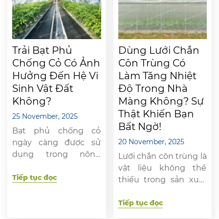
độ phát triển và nâng
cao năng suất. […]
Trải Bạt Phủ
Dùng Lưới Chắn
Chống Cỏ Có Ảnh
Côn Trùng Có
Hưởng Đến Hệ Vi
Làm Tăng Nhiệt
Sinh Vật Đất
Độ Trong Nhà
Không?
Màng Không? Sự
Thật Khiến Bạn
25 November, 2025
Bất Ngờ!
Bạt phủ chống cỏ
20 November, 2025
ngày càng được sử
dụng trong nông
Lưới chắn côn trùng là
nghiệp hiện đại vì
vật liệu không thể
giúp giảm cỏ dại, tiết
Tiếp tục đọc
thiếu trong sản xuất
kiệm công lao động
nông nghiệp hiện đại,
và hạn chế thuốc hóa
giúp ngăn chặn nhiều
Tiếp tục đọc
học. Đây được xem là
loại sâu bệnh gây hại