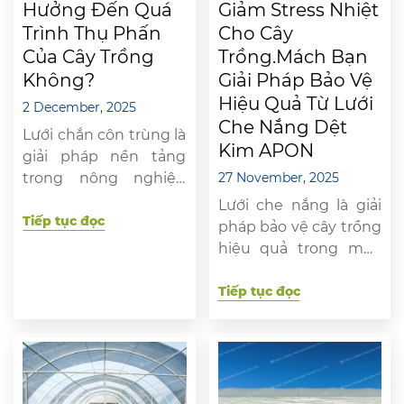
Hưởng Đến Quá
Giảm Stress Nhiệt
Trình Thụ Phấn
Cho Cây
Của Cây Trồng
Trồng.Mách Bạn
Không?
Giải Pháp Bảo Vệ
Hiệu Quả Từ Lưới
2 December, 2025
Che Nắng Dệt
Lưới chắn côn trùng là
Kim APON
giải pháp nền tảng
trong nông nghiệp
27 November, 2025
công nghệ cao, giúp
Lưới che nắng là giải
bảo vệ cây khỏi sâu
Tiếp tục đọc
pháp bảo vệ cây trồng
hại và giảm đáng kể
hiệu quả trong mùa
việc sử dụng thuốc
nắng nóng, giúp giảm
bảo vệ thực vật. Tuy
stress nhiệt, hạ nhiệt
Tiếp tục đọc
nhiên, nhiều nhà
độ, lọc tia UV, giảm
nông lo ngại: liệu lưới
ánh sáng gắt và hạn
có vô tình ngăn chặn
chế cháy lá.. Lưới giúp
các loài côn trùng có
cây giữ ẩm tốt, quang
ích như […]
hợp ổn định, tăng tốc